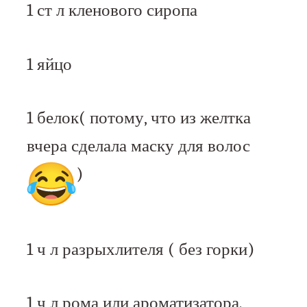
1 ст л кленового сиропа
1 яйцо
1 белок( потому, что из желтка
вчера сделала маску для волос
)
1 ч л разрыхлителя ( без горки)
1 ч л рома или ароматизатора.